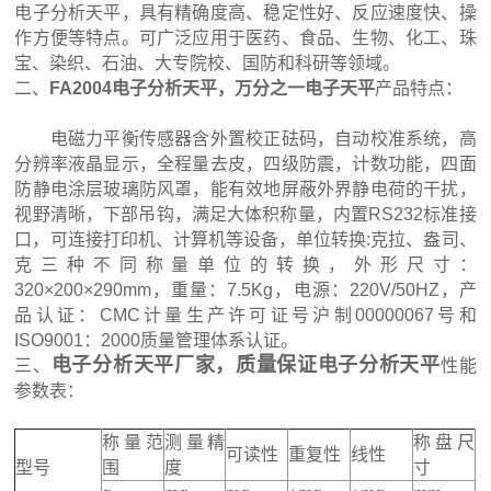
电子分析天平，具有精确度高、稳定性好、反应速度快、操
作方便等特点。可广泛应用于医药、食品、生物、化工、珠
宝、染织、石油、大专院校、国防和科研等领域。
二、
FA2004电子分析天平，万分之一电子天平
产品特点：
电磁力平衡传感器含外置校正砝码，自动校准系统，高
分辨率液晶显示，全程量去皮，四级防震，计数功能，四面
防静电涂层玻璃防风罩，能有效地屏蔽外界静电荷的干扰，
视野清晰，下部吊钩，满足大体积称量，内置RS232标准接
口，可连接打印机、计算机等设备，单位转换:克拉、盎司、
克三种不同称量单位的转换，外形尺寸：
320×200×290mm，重量：7.5Kg，电源：220V/50HZ，产
品认证：CMC计量生产许可证号沪制00000067号和
ISO9001：2000质量管理体系认证。
电子分析天平厂家，质量保证电子分析天平
三、
性能
参数表
：
称量范
测量精
称盘尺
可读性
重复性
线性
型号
围
度
寸