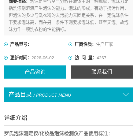
简要描述：
泡沫是空气空气分散在液体中的一种现象，泡沫力是
指洗涤剂溶液产生泡沫的能力。泡沫的形成，有助于携污作用，
但泡沫的多少与洗衣粉的去污能力无固定关系，在一定洗涤条件
下要求泡沫高，而在另一条件下则要求泡沫低，甚至无泡。故泡
沫力作一项洗衣粉的性能指标。
产品型号：
厂商性质：
生产厂家
更新时间：
2026-06-02
访 问 量：
4267
产品咨询
联系我们
产品目录
/ PRODUCT MENU
详细介绍
罗氏泡沫测定仪/化妆品泡沫检测仪
产品使用标准：