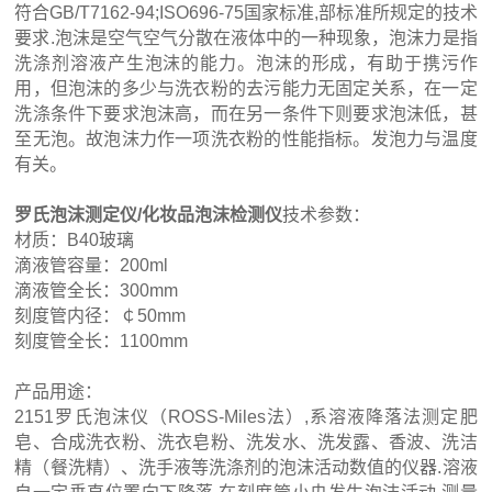
符合GB/T7162-94;ISO696-75国家标准,部标准所规定的技术
要求.泡沫是空气空气分散在液体中的一种现象，泡沫力是指
洗涤剂溶液产生泡沫的能力。泡沫的形成，有助于携污作
用，但泡沫的多少与洗衣粉的去污能力无固定关系，在一定
洗涤条件下要求泡沫高，而在另一条件下则要求泡沫低，甚
至无泡。故泡沫力作一项洗衣粉的性能指标。发泡力与温度
有关。
罗氏泡沫测定仪/化妆品泡沫检测仪
技术参数：
材质：B40玻璃
滴液管容量：200ml
滴液管全长：300mm
刻度管内径：￠50mm
刻度管全长：1100mm
产品用途：
2151罗氏泡沫仪（ROSS-Miles法）,系溶液降落法测定肥
皂、合成洗衣粉、洗衣皂粉、洗发水、洗发露、香波、洗洁
精（餐洗精）、洗手液等洗涤剂的泡沫活动数值的仪器.溶液