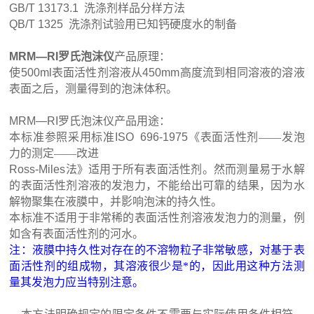
GB/T 13173.1 洗涤剂样品分样方法
QB/T 1325 洗涤剂试验用已知钙硬度水的制备
MRM—RI罗氏泡沫仪
产品原理：
使500ml表面活性剂溶液从450mm高度流到相同溶液的溶液
表面之后，测量得到的泡沫体积。
MRM—RI罗氏泡沫仪产品用途：
本标准参照采用标准
ISO 696-1975
《表面活性剂——发泡
力的测定——改进
Ross-Miles
法》适用于所有表面活性剂。然而测量易于水解
的表面活性剂溶液的发泡力，不能给出可靠的结果，因为水
解物聚集在液膜中，并影响泡沫的持久性。
本标准不适用于非常稀的表面活性剂溶液发泡力的测量，例
如含有表面活性剂的河水。
注：液膜中持久性对存在的不溶物粒子非常敏感，对基于表
面活性剂的组成物，其溶液很少是*的，因此用这种方法测
量其发泡力应当特别注意。