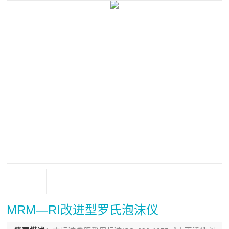
MRM—RI改进型罗氏泡沫仪