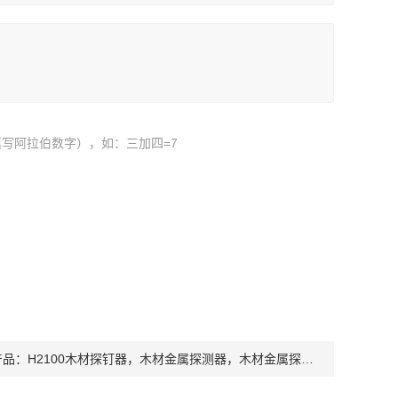
写阿拉伯数字），如：三加四=7
产品：
H2100木材探钉器，木材金属探测器，木材金属探钉器