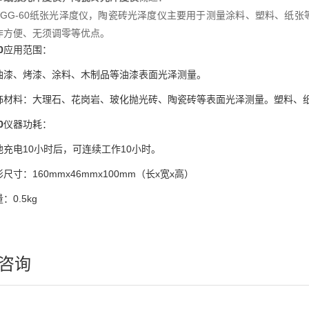
-60纸张光泽度仪，陶瓷砖光泽度仪主要用于测量涂料、塑料、纸张
作方便、无须调零等优点。
0
应用范围：
油漆、烤漆、涂料、木制品等油漆表面光泽测量。
饰材料：大理石、花岗岩、玻化抛光砖、陶瓷砖等表面光泽测量。
塑料、
0
仪器功耗：
池充电10小时后，可连续工作10小时。
形尺寸：
160mmx46mmx100mm（长x宽x高）
量：
0.5kg
咨询