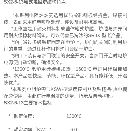
SX2-6-13箱式电阻炉
结构特点：
*本系列电阻炉炉壳选用优质冷轧钢板经折叠，焊接制
成，表面采用静电喷塑处理，使设备耐用抗高温。
*工作室是用耐火材料制成整体箱式炉膛、炉膛与炉壳间
用耐火保稳材料砌筑。可以代替已淘汰的SRJX-型老产品。
*炉门通过多级铰链固定在电炉上，炉门的关闭时利用炉
门的自重，通过杠杆作用将炉门紧贴于炉口。
*炉口下装有与炉门联锁的安全开关，当炉门开启时电炉
电源便自动切断，确保安全。
*1300℃ 电炉用硅碳棒加热，1600℃ 电炉用硅钼棒加
热。本产品是快速、节能、环保型产品。具有能耗低、升温
快优点。
*本系列电阻炉需与KSW-型温度控制器及铂铑-铂热电偶
配套使用，由此进行电温度的测量、指示及自动控制。
SX2-6-13
主要技术指标：
* 额定温度： 1300℃
* 额定功率（KW）： 6.0