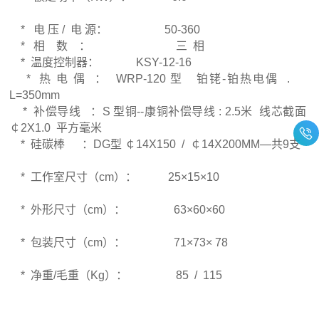
* 电 压 / 电 源： 50-360
* 相 数 ： 三 相
* 温度控制器： KSY-12-16
* 热 电 偶 ： WRP-120 型 铂铑-铂热电偶 .
L=350mm
* 补偿导线 ：S 型铜--康铜补偿导线 : 2.5米 线芯截面
￠2X1.0 平方毫米
* 硅碳棒 ：DG型 ￠14X150 / ￠14X200MM—共9支
* 工作室尺寸（cm）： 25×15×10
* 外形尺寸（cm）： 63×60×60
* 包装尺寸（cm）： 71×73× 78
* 净重/毛重（Kg）： 85 / 115