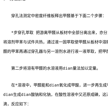
　　穿孔法测定中密度纤维板释出甲醛基于下面二个步骤：
　　*步穿孔萃取 把游离甲醛从板材中全部分离出来，亦分
将溶剂甲苯与试件共热，通过液一固萃取使甲醛从板材中溶解
醛的甲苯再通过穿孔器与另一溶剂水进行液一液萃取，把甲醛
　　第二步将溶有甲醛的水溶液用dian量法加以定量。
　　在*溶液中，甲醛能和dian氧化成甲酸，进一步再生成
dian生成dian酸钠和化钠，在酸性溶液中又还原成碘，这
滴，反应如下：