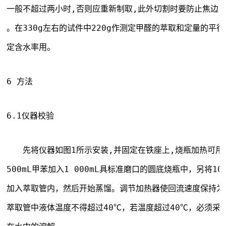
一般不超过两小时,否则应重新制取,此外切割时要防止焦边,
。在330g左右的试件中220g作测定甲醛的萃取和定量的平行
定含水率用。
6 方法
6.1仪器校验 
　　先将仪器如图1所示安装,并固定在铁座上,烧瓶加热可用
500mL甲苯加入1 000mL具标准磨口的圆底烧瓶中，另将100
加入萃取管内，然后开始蒸馏。调节加热器使回流速度保持为每
萃取管中液体温度不得超过40℃，若温度超过40℃，必须采