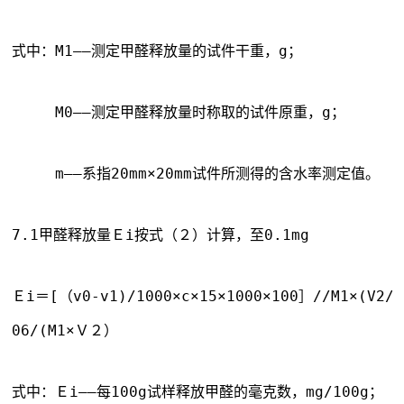
式中：M1——测定甲醛释放量的试件干重，g；
　　　M0——测定甲醛释放量时称取的试件原重，g；
　　　m——系指20mm×20mm试件所测得的含水率测定值。
7.1甲醛释放量Ｅi按式（２）计算，至0.1mg
Ｅi＝[（v0-v1)/1000×c×15×1000×100］//M1×(V2/2
06/(M1×Ｖ２）
式中：Ｅi——每100g试样释放甲醛的毫克数，mg/100g；