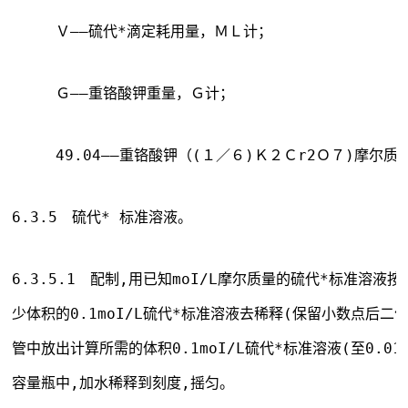
　　　Ｖ——硫代*滴定耗用量，ＭＬ计；
　　　Ｇ——重铬酸钾重量，Ｇ计；
　　　49.04——重铬酸钾（(１／６)Ｋ２Ｃr2Ｏ７)摩尔质
6.3.5　硫代* 标准溶液。
6.3.5.1　配制,用已知moI/L摩尔质量的硫代*标准溶液
少体积的0.1moI/L硫代*标准溶液去稀释(保留小数点后二
管中放出计算所需的体积0.1moI/L硫代*标准溶液(至0.01m
容量瓶中,加水稀释到刻度,摇匀。