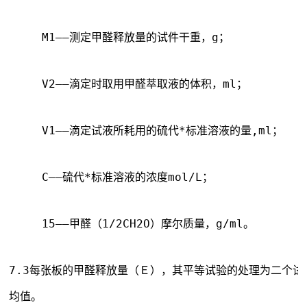
　　　M1——测定甲醛释放量的试件干重，g；
　　　V2——滴定时取用甲醛萃取液的体积，ml；
　　　V1——滴定试液所耗用的硫代*标准溶液的量,ml；
　　　C——硫代*标准溶液的浓度mol/L；
　　　15——甲醛（1/2CH2O）摩尔质量，g/ml。
7.3每张板的甲醛释放量（Ｅ），其平等试验的处理为二个试
均值。