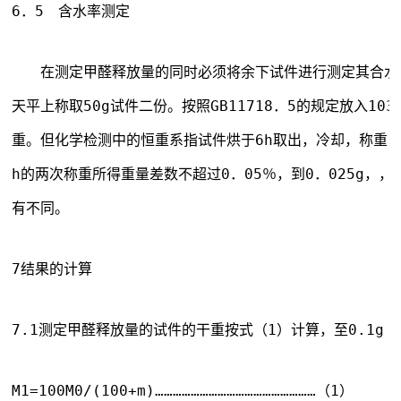
6．5　含水率测定
　　在测定甲醛释放量的同时必须将余下试件进行测定其合水率
天平上称取50g试件二份。按照GB11718．5的规定放入10
重。但化学检测中的恒重系指试件烘于6h取出，冷却，称重，
h的两次称重所得重量差数不超过0．05％，到0．025g，
有不同。
7结果的计算
7.1测定甲醛释放量的试件的干重按式（1）计算，至0.1g
M1=100M0/(100+m)………………………………………………（1）