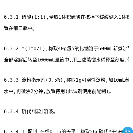
6.3.1 硫酸(1:1),量取1体积硫酸在搅拌下缓缓倒入1体
置在细口瓶中。
6.3.2 *(1mo/L),称取40g氢5氧化钠溶于600mL新煮
全部溶解后转至1000mL量筒中,用上述蒸馏水稀释至刻度,
6.3.3 淀粉指示剂(0.5%),称取1g可溶性淀粉,加10mL
水中,再微沸2分钟,放置待用(此试剂使用前配制)。
6.3.4 硫代*标准溶液。
6.3.4.1 配制,在感0.1g的天平上称取26g硫代*于500