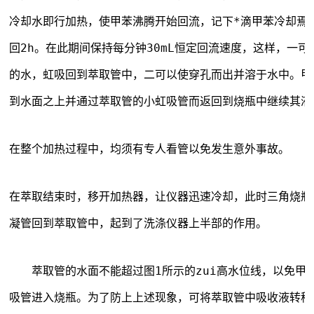
冷却水即行加热，使甲苯沸腾开始回流，记下*滴甲苯冷却焉
回2h。在此期间保持每分钟30mL恒定回流速度，这样，一
的水，虹吸回到萃取管中，二可以使穿孔而出并溶于水中。甲
到水面之上并通过萃取管的小虹吸管而返回到烧瓶中继续其液—
在整个加热过程中，均须有专人看管以免发生意外事故。
在萃取结束时，移开加热器，让仪器迅速冷却，此时三角烧瓶
凝管回到萃取管中，起到了洗涤仪器上半部的作用。
　　萃取管的水面不能超过图1所示的zui高水位线，以免甲
吸管进入烧瓶。为了防上上述现象，可将萃取管中吸收液转移一