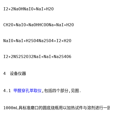
I2+2NaOHNaIO+NaI+H2O
CH2O+NaIO+NaOHHCOONa+NaI+H2O
NaIO+NaI+H2SO4Na2SO4+I2+H2O
I2+2NS2S2O32NaI+NaI+Na2S4O6
4　设备仪器
4.1 
甲醛穿孔萃取仪
,包括四个部分,见图.
1000mL具标准磨口的圆底烧瓶用以加热试件与溶剂进行一固