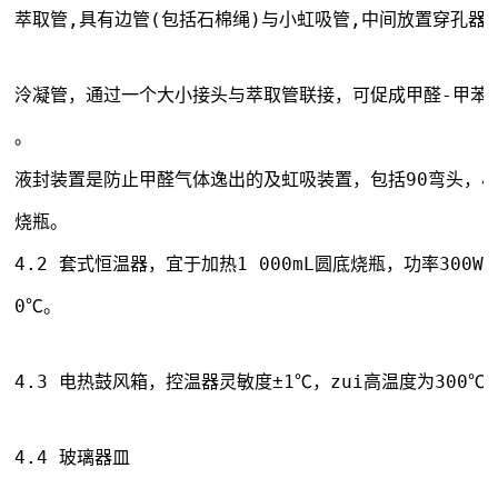
萃取管,具有边管(包括石棉绳)与小虹吸管,中间放置穿孔器
泠凝管，通过一个大小接头与萃取管联接，可促成甲醛-甲苯
。 
液封装置是防止甲醛气体逸出的及虹吸装置，包括90弯头，
烧瓶。 
4.2 套式恒温器，宜于加热1 000mL圆底烧瓶，功率300W
0℃。
4.3 电热鼓风箱，控温器灵敏度±1℃，zui高温度为300℃
4.4 玻璃器皿