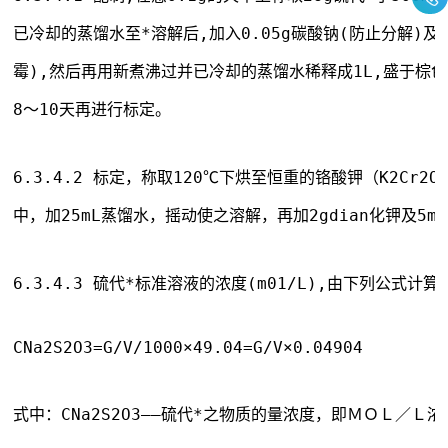
已冷却的蒸馏水至*溶解后,加入0.05g碳酸钠(防止分解)及0.
霉),然后再用新煮沸过并已冷却的蒸馏水稀释成1L,盛于棕色
8～10天再进行标定。
6.3.4.2 标定，称取120℃下烘至恒重的铬酸钾（K2Cr2O
中，加25mL蒸馏水，摇动使之溶解，再加2gdian化钾及5mL盐
6.3.4.3 硫代*标准溶液的浓度(m01/L),由下列公式计算
CNa2S2O3=G/V/1000×49.04=G/V×0.04904
式中：CNa2S2O3——硫代*之物质的量浓度，即ＭＯＬ／Ｌ浓