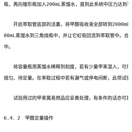
瓶，再向锥形瓶加入200mL蒸馏水，直到此系统中压力达到
　　开启萃取管底部的活塞，将甲醛吸收液全部转到2000mL
00mL蒸馏水到三角烧瓶中，并让它虹吸回流到萃取管中。合并
中。
　　将容量瓶用蒸馏水稀释到刻度，若有少量甲苯混入，可用
摇匀、待定量。在率取过程中若有漏气或停电间断，此项试验
　　试验用过的甲苯属易燃品应妥善处理，有条件的话亦可重
6.4．2　甲醛定量操作