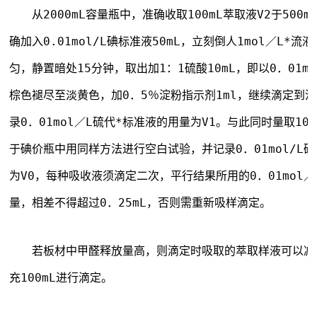
　　从2000mL容量瓶中，准确收取100mL萃取液V2于50
确加入0.01mol/L碘标准液50mL，立刻倒人1mol／L*流
匀，静置暗处15分钟，取出加1：1硫酸10mL，即以0．01m
棕色褪尽至淡黄色，加0．5％淀粉指示剂1ml，继续滴定到
录0．01mol／L硫代*标准液的用量为V1。与此同时量取10
于碘价瓶中用同样方法进行空白试验，并记录0．01mol/L
为V0，每种吸收液须滴定二次，平行结果所用的0．01mol／
量，相差不得超过0．25mL，否则需重新吸样滴定。
　　若板材中甲醛释放量高，则滴定时吸取的萃取样液可以减
充100mL进行滴定。