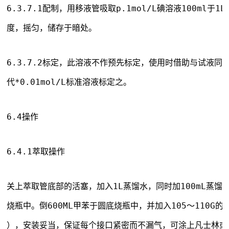
6.3.7.1配制，用移液管吸取p.1mol/L碘溶液100ml
度，摇匀，储存于暗处。
6.3.7.2标定，此溶液不作预先标定，使用时借助与试液同
代*0.01mol/L标准溶液标定之。
6.4操作
6.4.1萃取操作
关上萃取管底部的活塞，加入1L蒸馏水，同时加100mL蒸馏
烧瓶中。倒600ML甲苯于圆底烧瓶中，并加入105～110G的试
），安装妥当，保证每个接口紧密而不漏气，可涂上凡士林或