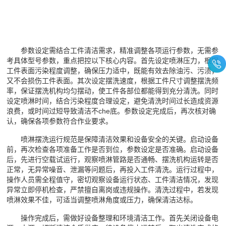
参数设定需结合工件清洁需求，精准调整各项运行参数，无需参
考具体型号参数，重点把控以下核心内容。首先设定喷淋压力，根据
工件表面污染程度调整，确保压力适中，既能有效去除油污、污渍，
又不会损伤工件表面。其次设定摆洗速度，根据工件尺寸调整摆洗频
率，保证摆洗机构均匀摆动，使工件各部位都能得到充分清洗。同时
设定喷淋时间，结合污染程度合理设定，避免清洗时间过长造成资源
浪费，或时间过短导致清洁不che底。参数设定完成后，再次核对确
认，确保各项参数符合作业要求。
喷淋摆洗运行规范是保障清洁效果和设备安全的关键。启动设备
前，再次检查各项准备工作是否到位，参数设定是否准确。启动设备
后，先进行空载试运行，观察喷淋管路是否通畅、摆洗机构运转是否
正常，无异常噪音、泄漏等问题后，再投入工件清洗。运行过程中，
操作人员需全程值守，密切观察设备运行状态、工件清洁情况，发现
异常立即停机检查，严禁擅自离岗或违规操作。清洗过程中，若发现
喷淋效果不佳，可适当调整喷淋角度或压力，确保清洁达标。
操作完成后，需做好设备整理和环境清洁工作。首先关闭设备电