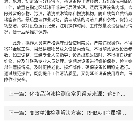
源、水源，切断清洁介质供应，待设备停止运转后，取出清洗完成的
工件，放置在指定区域晾干或进行后续处理。然后清理设备内部，去
除残留的杂物、污渍，清洗喷淋管路和摆洗机构，防止残留介质结晶
堵塞管路。最后整理作业现场，清理散落的清洁介质和杂物，保持现
场整洁，做好设备运行记录，注明操作时间、工件数量及设备运行情
况，便于后续维护保养。
此外，操作人员需严格遵守设备使用禁忌，严禁违规操作。不得
将非金属工件、易燃易爆物品放入设备内清洗；不得随意更改设备参
数，如需调整，需经专业人员指导；设备出现故障时，不得擅自拆卸
维修，应及时联系专业人员处理。定期对设备进行维护保养，检查零
部件磨损情况，及时更换老化、损坏部件，确保设备长期稳定运行。
通过规范操作，既能提升工件清洁质量，又能延长设备使用寿命，保
障作业安全。
上一篇：
化妆品泡沫检测仪常见误差来源：这5个操作细节最容易出错
下一篇：
高效精准检测解决方案：RHBX-II金属摆洗机摆频调节、时间设定及操作实操教程