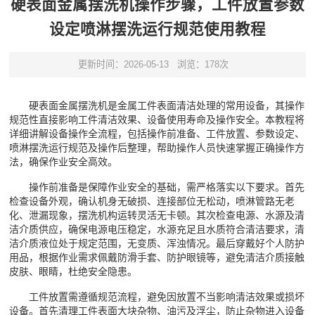
硬表面金属摆洗机操作步骤，工件放置参数
设定喷淋摆洗运行规范使用教程
更新时间：2026-05-13
浏览：178次
硬表面金属摆洗机是金属工件表面清洁处理的常用设备，其操作
规范性直接影响工件清洁效果、设备使用寿命及操作安全。本教程将
详细讲解设备操作全流程，包括操作前准备、工件放置、参数设定、
喷淋摆洗运行规范及操作后整理，帮助操作人员快速掌握正确操作方
法，确保作业安全高效。
操作前准备是保障作业安全的基础，需严格落实以下要求。首先
检查设备外观，确认机身无破损、连接部位无松动，喷淋管路无老
化、泄漏现象，摆洗机构运转灵活无卡顿。其次检查电源、水源及清
洁介质供应，确保电源电压稳定，水源充足且水质符合清洁要求，清
洁介质液位处于规定范围，无变质、浑浊情况。最后穿戴好个人防护
用品，根据作业需求佩戴防滑手套、防护眼镜等，避免清洁介质接触
皮肤、眼睛，杜绝安全隐患。
工件放置需遵循规范流程，避免因放置不当影响清洁效果或损坏
设备。首先清理工件表面大块杂物、油污及浮尘，防止杂物进入设备