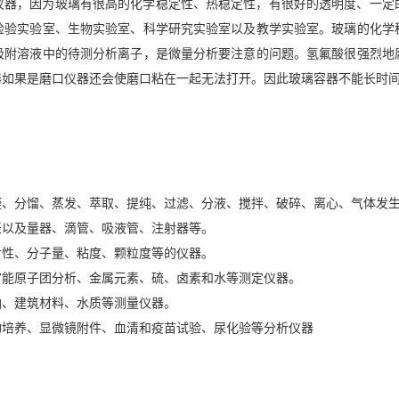
仪器，因为玻璃有很高的化学稳定性、热稳定性，有很好的透明度、一定
检验实验室、生物实验室、科学研究实验室以及教学实验室。玻璃的化学
吸附溶液中的待测分析离子，是微量分析要注意的问题。氢氟酸很强烈地
器如果是磨口仪器还会使磨口粘在一起无法打开。因此玻璃容器不能长时
。
凝、分馏、蒸发、萃取、提纯、过滤、分液、搅拌、破碎、离心、气体发
表以及量器、滴管、吸液管、注射器等。
射性、分子量、粘度、颗粒度等的仪器。
官能原子团分析、金属元素、硫、卤素和水等测定仪器。
油、建筑材料、水质等测量仪器。
物培养、显微镜附件、血清和疫苗试验、尿化验等分析仪器