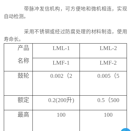
带脉冲发信机构，可方便地和微机相连，实现
自动检测。
采用不锈钢或经过防腐处理的材料制造，使用
寿命长。
产品
LML-1
LML-2
型号
名称
LMF-1
LMF-2
及单位
鼓轮
0.002
（
2
0.005
（
5
每转气体
升）
升）
流量
额定
0.2(200
升
)
0.5
（
500
3
（
m
）
流量
升）
最高
100
100
（
m3/h
）
流量记录