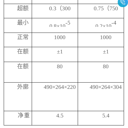
（
m3/h
）
超额
0.3
（
300
0.75
（
750
流量
升）
升）
最小
-5
-4
（
m3/h
）
0.
8×10
0.
2×10
刻度值
正常
1000
1000
3
（
m
）
压力值
在额
±
1
±
1
（
pa
）
定流率时
在额
80
80
准确度﹪
定流率时
压力降
外廓
490
×
264
×
220
490
×
264
×
304
p
a≤
尺寸（长
×宽×高）
（
mm
）
净重
4.5
5.4
（
Kg
）