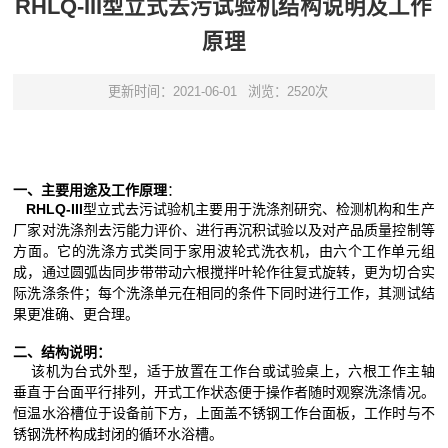
RHLQ-III型立式去污试验机结构说明及工作
原理
更新时间：2021-06-01
浏览：2520次
一、主要用途及工作原理
：
RHLQ-III
型立式去污试验机主要用于洗涤剂研究、检测机构和生产
厂家对洗涤剂去污能力评价、进行再沉积试验以及对产品质量控制等
方面。它的洗涤方式类同于家用波轮式洗衣机，由六个工作单元组
成，通过圆弧齿同步带带动六根搅拌叶轮作往复式旋转，更为切合实
际洗涤条件；每个洗涤单元在相同的条件下同时进行工作，其测试结
果更准确、更合理。
二、结构说明：
该机为台式外型，适于放置在工作台或试验桌上，六根工作主轴
垂直于台面平行排列，开式工作状态便于操作者随时观察洗涤情况。
恒温水浴槽位于设备前下方，上面盖不锈钢工作台面板，工作时与不
锈钢洗杯构成封闭的循环水浴槽。