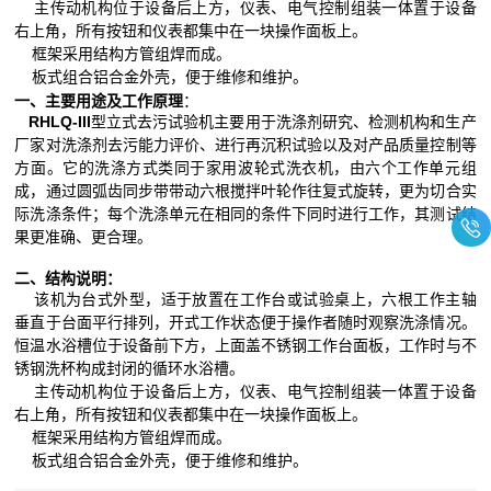
主传动机构位于设备后上方，仪表、电气控制组装一体置于设备
右上角，所有按钮和仪表都集中在一块操作面板上。
框架采用结构方管组焊而成。
板式组合铝合金外壳，便于维修和维护。
一、主要用途及工作原理
：
RHLQ-III
型立式去污试验机主要用于洗涤剂研究、检测机构和生产
厂家对洗涤剂去污能力评价、进行再沉积试验以及对产品质量控制等
方面。它的洗涤方式类同于家用波轮式洗衣机，由六个工作单元组
成，通过圆弧齿同步带带动六根搅拌叶轮作往复式旋转，更为切合实
际洗涤条件；每个洗涤单元在相同的条件下同时进行工作，其测试结
果更准确、更合理。
二、结构说明：
该机为台式外型，适于放置在工作台或试验桌上，六根工作主轴
垂直于台面平行排列，开式工作状态便于操作者随时观察洗涤情况。
恒温水浴槽位于设备前下方，上面盖不锈钢工作台面板，工作时与不
锈钢洗杯构成封闭的循环水浴槽。
主传动机构位于设备后上方，仪表、电气控制组装一体置于设备
右上角，所有按钮和仪表都集中在一块操作面板上。
框架采用结构方管组焊而成。
板式组合铝合金外壳，便于维修和维护。